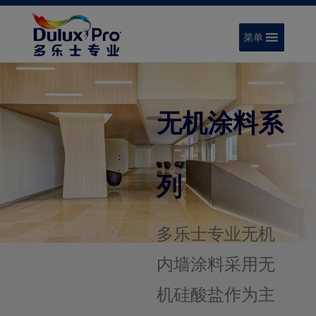
菜单
无机涂料系
列
多乐士专业无机
内墙涂料采用无
机硅酸盐作为主