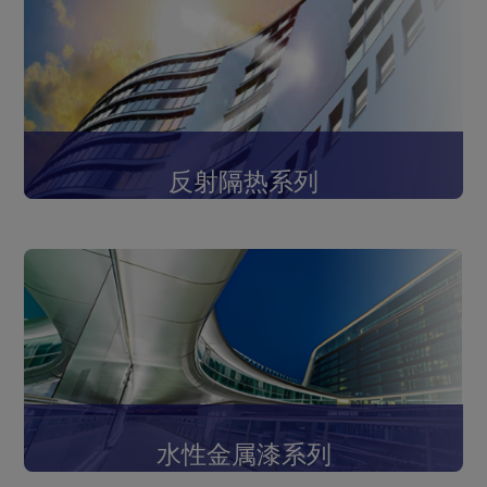
反射隔热系列
水性金属漆系列