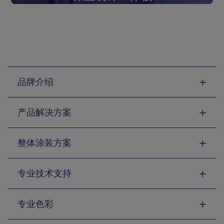
品牌介绍
产品解决方案
整体涂装方案
专业技术支持
专业色彩