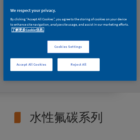
氟碳树脂的基础
We respect your privacy.
上经过配方改
By clicking “Accept All Cookies”, you agree to the storing of cookies on your device
to enhance site navigation, analyze site usage, and assist in our marketing efforts.
良，具有比一般
了解更多Cookie信息.
其他类型涂层材
Cookies Settings
质更为优异的使
Accept All Cookies
Reject All
用性能。
水性氟碳系列