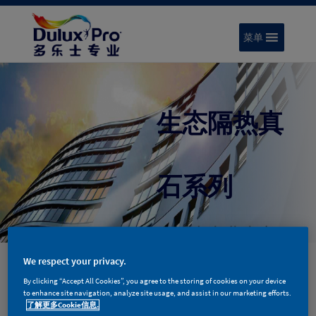
菜单
生态隔热真
石系列
多乐士专业生态
隔热真石漆采用
We respect your privacy.
By clicking “Accept All Cookies”, you agree to the storing of cookies on your device
了国际先进的太
to enhance site navigation, analyze site usage, and assist in our marketing efforts.
了解更多Cookie信息.