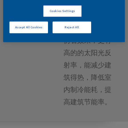
阳光反射技术，
Cookies Settings
不但具有传统真
石漆色泽自然的
Accept All Cookies
Reject All
仿石效果，更有
高的的太阳光反
射率，能减少建
筑得热，降低室
内制冷能耗，提
高建筑节能率。