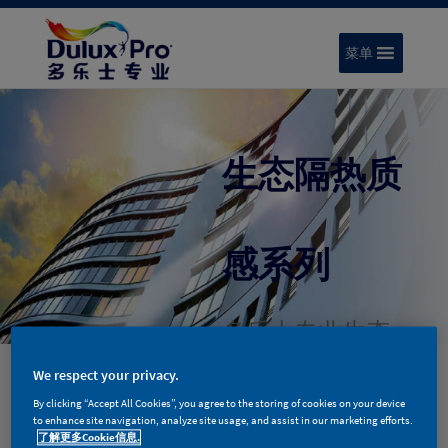
菜单
生态隔热质
感系列
多乐士专业生态
隔热柔性质感涂
We respect your privacy.
By clicking “Accept All Cookies”, you agree to the storing of cookies on your device
料采用了国际先
to enhance site navigation, analyze site usage, and assist in our marketing efforts.
了解更多Cookie信息.