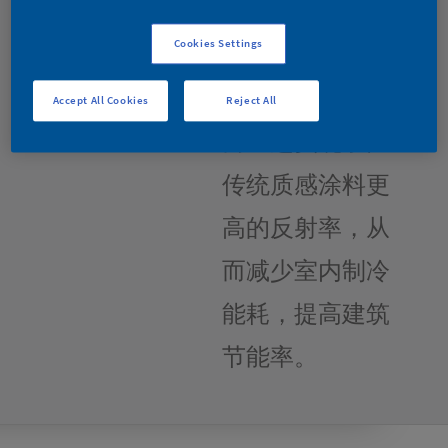
进的太阳光反射
Cookies Settings
技术，使其不但
具有质感丰富，
Accept All Cookies
Reject All
而且还实现了比
传统质感涂料更
高的反射率，从
而减少室内制冷
能耗，提高建筑
节能率。