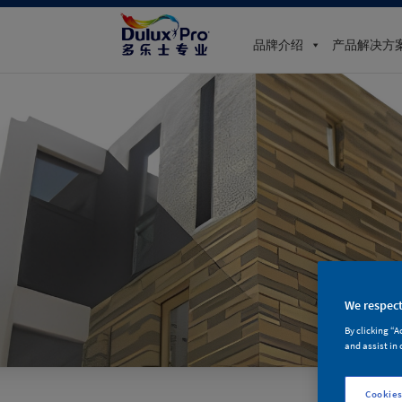
品牌介绍
产品解决方
We respect
By clicking “A
and assist in 
Cookies