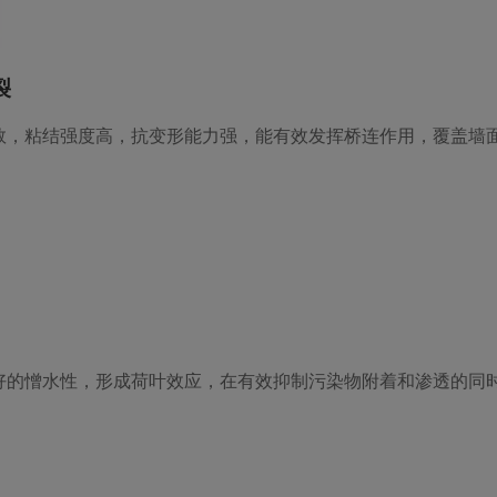
裂
数，粘结强度高，抗变形能力强，能有效发挥桥连作用，覆盖墙
好的憎水性，形成荷叶效应，在有效抑制污染物附着和渗透的同
。