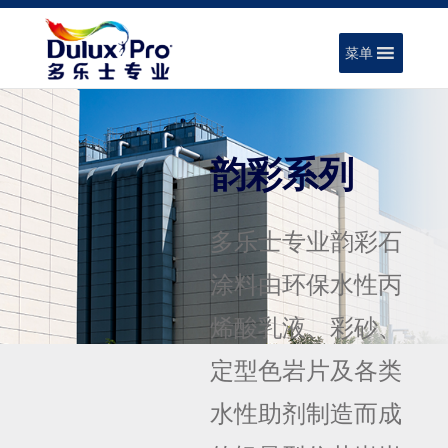
菜单
韵彩系列
多乐士专业韵彩石
涂料由环保水性丙
烯酸乳液、彩砂、
定型色岩片及各类
水性助剂制造而成