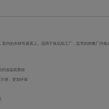
壁，室内的木材等基底上。适用于食品加工厂，监管的肉禽厂内食
质的油溢或熏蚀
工方便，更加环保
洁