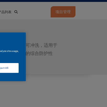
项目管理
产品列表
洁，易清洁、可冲洗，适用于
nalyze site usage,
系更持久优异的综合防护性
ject All