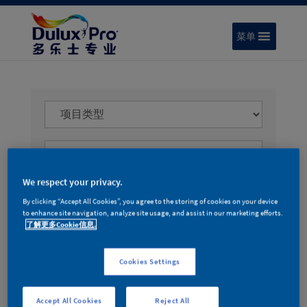
菜单
0.4.1
工
程
案
We respect your privacy.
例
搜
By clicking “Accept All Cookies”, you agree to the storing of cookies on your device
to enhance site navigation, analyze site usage, and assist in our marketing efforts.
索
了解更多Cookie信息.
-
前
Cookies Settings
台
Accept All Cookies
Reject All