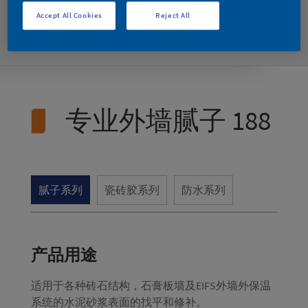
底材问题造成的漆膜开裂，剥落等现象的
Accept All Cookies
Reject All
发生。
专业外墙腻子 188
腻子系列
瓷砖胶系列
防水系列
产品用途
适用于各种砖石结构，石膏板墙及EIFS外墙外保温
系统的水泥砂浆表面的找平和修补。